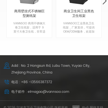
商用壁挂式不锈钢巨
商业卫生间工业黑色
型厕纸架
卫生纸架
VANNSOO 商用不锈钢大
VANNSOO工业黑色卫生
卷卫生纸架，适用于 9
纸架，厂家直供，可提供
英寸大卷卫生纸，非常适
OEM/ODM服务，欢迎加
合酒店、机场、学校、医
入我们，成为我们的经销
院等的浴室和厨房。
商！
Add : No. 2 Hongsun Rd, Lubu Town, Yuyao City,
Zhejiang Province, China
电话 : +86 -13566387372
电子邮件 : elmagao@vannsoo.com
© 2026 宁波市万石卫浴有限公司 版权所有 .
IPv6 网络支持