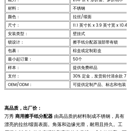
材料：
不锈钢
颜色：
拉丝/缎面
尺寸：
11.1 英寸长 x 3.9 英寸宽 x 10.
安装类型：
壁挂式
锁设计：
擦手纸分配器顶部带有锁
包裹：
棕盒或定制彩盒
最小起订量：
50个
样本：
提供免费样品
支付：
30% 定金，发货前付清余款 70
OEM/ODM：
可提供定制产品、标志和包装
高品质，出厂价：
万秀
商用擦手纸分配器
由高品质的材料制成
不锈钢，具有
漂亮的拉丝/缎面表面。角落和边缘光滑，耐用且持久。工