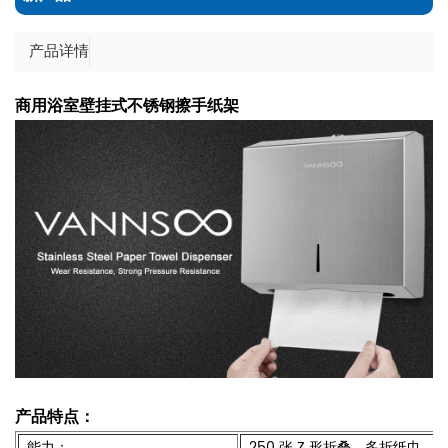
产品详情
商用浴室壁挂式不锈钢擦手纸架
产品特点：
能力：
250 张 Z 形折叠、多折纸巾