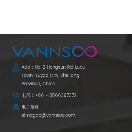
Add : No. 2 Hongsun Rd, Lubu
Town, Yuyao City, Zhejiang
Province, China
电话 : +86 -13566387372
电子邮件 :
elmagao@vannsoo.com