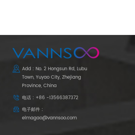
Add : No. 2 Hongsun Rd, Lubu
Town, Yuyao City, Zhejiang
Province, China
电话 : +86 -13566387372
电子邮件 :
elmagao@vannsoo.com