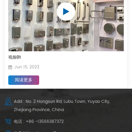
视频01
Jun 15, 2023
阅读更多
Add : No. 2 Hongsun Rd, Lubu Town, Yuyao City,
Zhejiang Province, China
电话 : +86 -13566387372