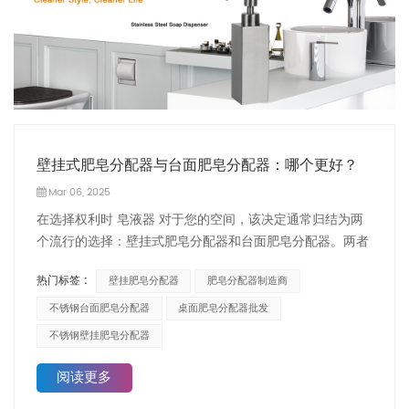
壁挂式肥皂分配器与台面肥皂分配器：哪个更好？
Mar 06, 2025
在选择权利时 皂液器 对于您的空间，该决定通常归结为两
个流行的选择：壁挂式肥皂分配器和台面肥皂分配器。两者
都具有独特的优势，但是哪一个更适合您的需求？ 这 壁挂
热门标签 :
壁挂肥皂分配器
肥皂分配器制造商
肥皂分配器 对于那些希望节省空间并保持干净，有条理的环
境的人来说，这是最喜欢的。这种类型的分配器非常适合机
不锈钢台面肥皂分配器
桌面肥皂分配器批发
场，医院和办公楼等高流量区域，可以使台面无处不在，并
不锈钢壁挂肥皂分配器
确保轻松进入肥皂。例如，我们的不锈钢壁挂肥皂分配器将
耐用性与时尚，现代设计相结合，非常适合商业和住宅环
阅读更多
境。它的强大结构可以确保即使在最繁忙的环境中，也可以