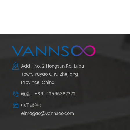
Add : No. 2 Hongsun Rd, Lubu
Town, Yuyao City, Zhejiang
Province, China
电话 : +86 -13566387372
电子邮件 :
elmagao@vannsoo.com