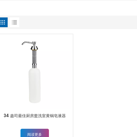
34 盎司最佳厨房盥洗室黄铜皂液器
阅读更多