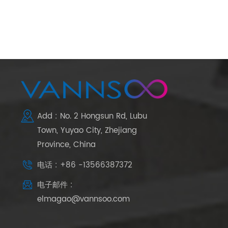
Add : No. 2 Hongsun Rd, Lubu
Town, Yuyao City, Zhejiang
Province, China
电话 : +86 -13566387372
电子邮件 :
elmagao@vannsoo.com