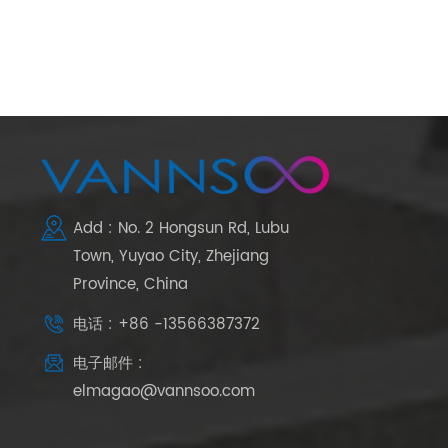
Add : No. 2 Hongsun Rd, Lubu
Town, Yuyao City, Zhejiang
Province, China
电话 : +86 -13566387372
电子邮件 :
elmagao@vannsoo.com