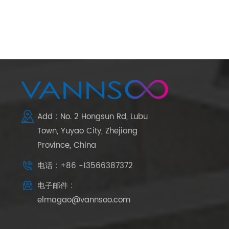
Add : No. 2 Hongsun Rd, Lubu
Town, Yuyao City, Zhejiang
Province, China
电话 : +86 -13566387372
电子邮件 :
elmagao@vannsoo.com