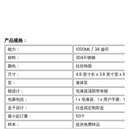
产品规格：
能力：
1000ML / 34 盎司
材料：
304不锈钢
颜色：
拉丝饰面
尺寸：
4.8 英寸长 x 3.8 英寸宽 x 8
泵：
液体泵
锁设计：
皂液器顶部带有锁
包裹包括：
1 x 皂液器、1 x 用户手册、1 
盒子设计：
白盒或定制彩盒
最小起订量：
50个
样本：
提供免费样品