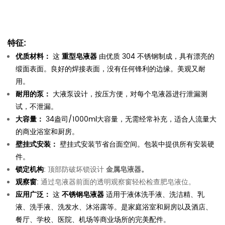
特征
:
优质材料：
这
重型皂液器
由优质 304 不锈钢制成，具有漂亮的
缎面表面。良好的焊接表面，没有任何锋利的边缘。美观又耐
用。
耐用的泵：
大液泵设计，按压方便，对每个皂液器进行泄漏测
试，不泄漏。
大容量：
34盎司/1000ml大容量，无需经常补充，适合人流量大
的商业浴室和厨房。
壁挂式安装：
壁挂式安装节省台面空间。包装中提供所有安装硬
件。
锁定机构
:
顶部防破坏锁设计
金属皂液器。
观察窗
:
通过皂液器前面的透明观察窗轻松检查肥皂液位。
应用广泛：
这
不锈钢皂液器
适用于液体洗手液、洗洁精、乳
液、洗手液、洗发水、沐浴露等。是家庭浴室和厨房以及酒店、
餐厅、学校、医院、机场等商业场所的完美配件。