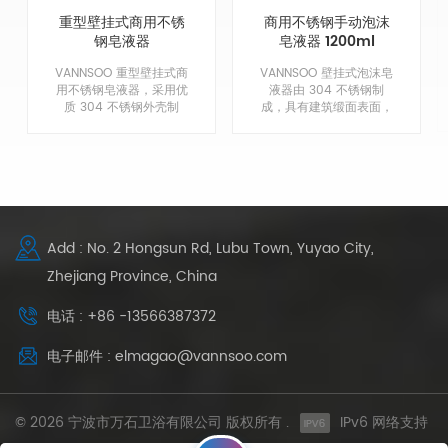
重型壁挂式商用不锈
商用不锈钢手动泡沫
钢皂液器
皂液器 1200ml
VANNSOO 重型壁挂式商
VANNSOO 壁挂式泡沫皂
用不锈钢皂液器，采用优
液器由 304 不锈钢制
质 304 不锈钢外壳制
成，具有建筑缎面表面，
成，带防腐蚀衬里，无泄
经久耐用，外观经典。发
漏，无棕色肥皂！
泡泵设计更经济且易于清
洁。符合 ADA 标准。
Add : No. 2 Hongsun Rd, Lubu Town, Yuyao City,
Zhejiang Province, China
电话 : +86 -13566387372
电子邮件 : elmagao@vannsoo.com
© 2026 宁波市万石卫浴有限公司 版权所有 .
IPv6 网络支持