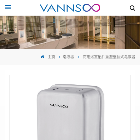
主页
皂液器
商用浴室配件重型壁挂式皂液器