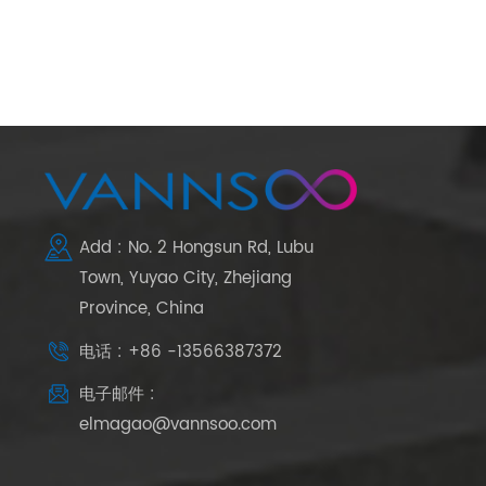
Add : No. 2 Hongsun Rd, Lubu
Town, Yuyao City, Zhejiang
Province, China
电话 : +86 -13566387372
电子邮件 :
elmagao@vannsoo.com