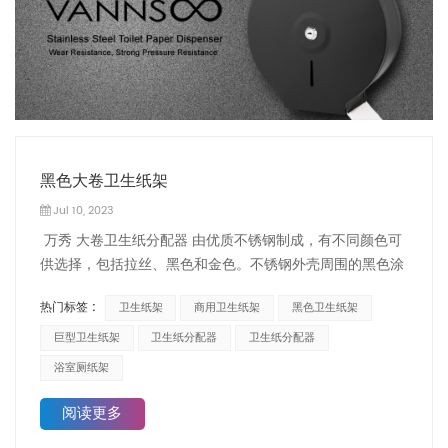
黑色大卷卫生纸架
Jul 10, 2023
万秀 大卷卫生纸分配器 由优质不锈钢制成，有不同颜色可
供选择，包括拉丝、黑色和金色。不锈钢外壳周围的黑色涂
漆可防止 商用厕纸架 防锈。比传统卫生纸分配器耐用且持
热门标签 :
卫生纸架
商用卫生纸架
黑色卫生纸架
久。 这 黑色厕纸架 9英寸大容量，无需经常加注，节省维
护时间。卫生纸分配器前面的防破坏锁设计，对于商业浴室
巨型卫生纸架
卫生纸分配器
卫生纸分配器
来说是安全的。提供两把钥匙，以防丢失。壁挂式设计节省
浴室厕纸架
台面空间。 VANNSOO工厂拥有20多年的制造经验 浴室厕
纸架。可提供 OEM/ODM 服务。欢迎您联系我们咨询！
阅读更多