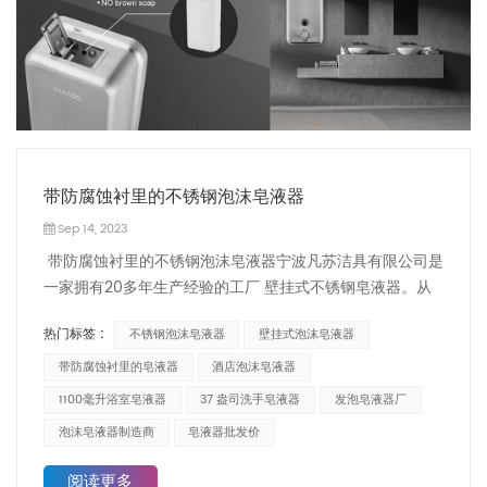
带防腐蚀衬里的不锈钢泡沫皂液器
Sep 14, 2023
带防腐蚀衬里的不锈钢泡沫皂液器宁波凡苏洁具有限公司是
一家拥有20多年生产经验的工厂 壁挂式不锈钢皂液器。从
多年的研究和出口经验来看，我们发现传统的不锈钢皂液器
热门标签 :
不锈钢泡沫皂液器
壁挂式泡沫皂液器
不能满足市场需求。皂液器内的肥皂可能会腐蚀不锈钢本
体，肥皂会变成棕色。所以Vannsoo推出了不锈钢系列 带
带防腐蚀衬里的皂液器
酒店泡沫皂液器
防腐蚀衬里的皂液器 里面，例如ZSH3、ZSH4、ZSH12、
1100毫升浴室皂液器
37 盎司洗手皂液器
发泡皂液器厂
ZSH24系列。这些皂液器深受市场欢迎，其销量甚至超过了
泡沫皂液器制造商
皂液器批发价
工厂生产的传统不锈钢皂液器。 主要优点：无泄漏：皂液器
内的塑料容器具有双重保护，确保长期使用不会泄漏。没有
阅读更多