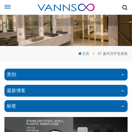
主页
37 盎司洗手皂液器
类别
最新博客
标签